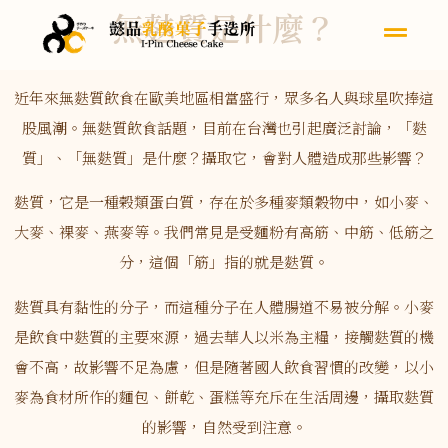
無麩質是什麼？
近年來無麩質飲食在歐美地區相當盛行，眾多名人與球星吹捧這
股風潮。無麩質飲食話題，目前在台灣也引起廣泛討論，「麩
質」、「無麩質」是什麼？攝取它，會對人體造成那些影響？
麩質，它是一種榖類蛋白質，存在於多種麥類穀物中，如小麥、
大麥、裸麥、燕麥等。我們常見是受麵粉有高筋、中筋、低筋之
分，這個「筋」指的就是麩質。
麩質具有黏性的分子，而這種分子在人體腸道不易被分解。小麥
是飲食中麩質的主要來源，過去華人以米為主糧，接觸麩質的機
會不高，故影響不足為慮，但是隨著國人飲食習慣的改變，以小
麥為食材所作的麵包、餅乾、蛋糕等充斥在生活周邊，攝取麩質
的影響，自然受到注意。