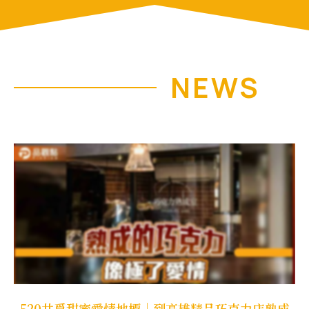
NEWS
520共覓甜蜜愛情地標｜到高雄精品巧克力店熟成