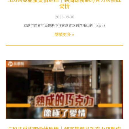
愛情
2023-08-30
在高市府青年局協助下獲青創貸款利息補助的「E&#8
閱讀更多 »
520共覓甜蜜愛情地標｜到高雄精品巧克力店熟成