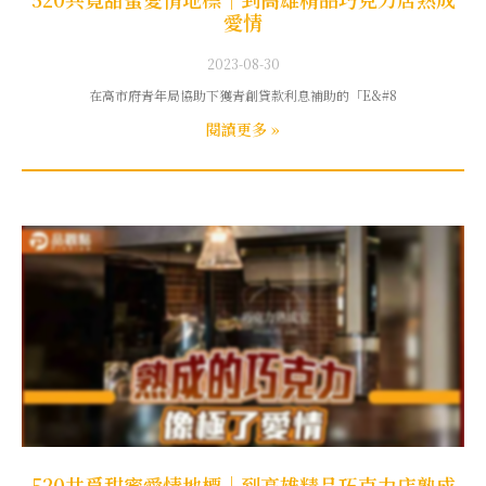
愛情
2023-08-30
在高市府青年局協助下獲青創貸款利息補助的「E&#8
閱讀更多 »
520共覓甜蜜愛情地標｜到高雄精品巧克力店熟成